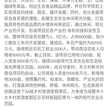
业定位：以绿色、生态、保健、环保为主题，生产出高
端绿色食品，创出生态食品精品品牌，并在科学规划上
实现项目的持续、稳定、循环发展；同时，充分发掘项
目自身资源的潜能，拓展生态农业休闲观光功能，打造
独具特色的高品质的乡情休闲体验区，通过休闲、观光
产业的开发，形成项目区各产业的 有机衔接和良性互
动。整体项目投资总额为1。5亿元，占地6000亩，拟分
三期在三年内开发建成，建成后，年总产值约为82000
万元，吸收附近农民工就业2000人，带动周边农民人均
增收6000元∕年。截止目前，该项目已用地1500亩，投
入资金3000余万元，建成500亩现代生态农业和生态标
准化养殖示范园。2009年，结合华家村、东方村新农村
建设项目的启动，公司将投入资金5000余万元，新增用
地3000亩，按照集约化、标准化、规模化、产业化的目
标，打造极具特色种植、养殖、休闲观光、生态旅游开
创建设首个3A级乡村旅游度假景区，力争成为成都市十
大乡村旅游度假区示范样板园区等为一体的现代农业示
范园。