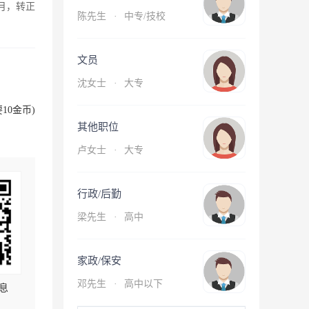
月，转正
陈先生
·
中专/技校
文员
沈女士
·
大专
10金币)
其他职位
卢女士
·
大专
行政/后勤
梁先生
·
高中
家政/保安
邓先生
·
高中以下
息