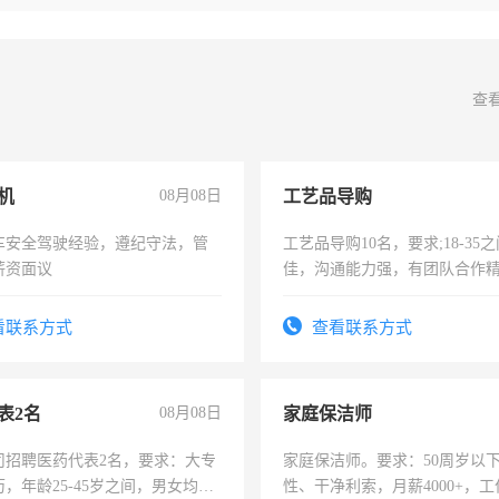
查
机
08月08日
工艺品导购
车安全驾驶经验，遵纪守法，管
工艺品导购10名，要求;18-35
薪资面议
佳，沟通能力强，有团队合作
上进心，有工作经验者优先！
看联系方式
查看联系方式
表2名
08月08日
家庭保洁师
司招聘医药代表2名，要求：大专
家庭保洁师。要求：50周岁以
，年龄25-45岁之间，男女均
性、干净利索，月薪4000+，