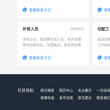
可，需
表或者
查看联系方式
查
交五险
外贸人员
08月08日
切配工
本地企业，现招聘外贸人员，有外贸销
饭店招
售经验者优先，待遇面议。联系郭经理
工作经
作。包吃
4500。
查看联系方式
查
栏目导航:
职位搜索
简历中心
名企展示
一句话
套餐标准
金币充值
意见建议
联系我