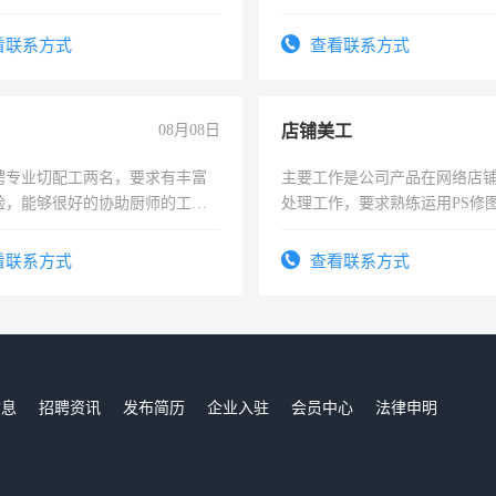
要具有营销经验，从事过医药代
时间灵活，不需坐班，适合宝
有医学资质的优先，底薪+绩效，
太太等。
看联系方式
查看联系方式
。
08月08日
店铺美工
聘专业切配工两名，要求有丰富
主要工作是公司产品在网络店
验，能够很好的协助厨师的工
处理工作，要求熟练运用PS修图
住，每月有公休，工资3500-
作时间每天8小时，待遇优厚。
看联系方式
查看联系方式
信息
招聘资讯
发布简历
企业入驻
会员中心
法律申明
们