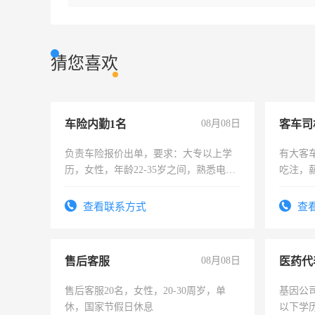
猜您喜欢
车险内勤1名
08月08日
客车司
负责车险报价出单，要求：大专以上学
有大客
历，女性，年龄22-35岁之间，熟悉电脑
吃注，
操作，工作态度认真，具有团队精神，
试用期1-3个月，转正后交纳五险，
查看联系方式
查
售后客服
08月08日
医药代
售后客服20名，女性，20-30周岁，单
基因公
休，国家节假日休息
以下学历